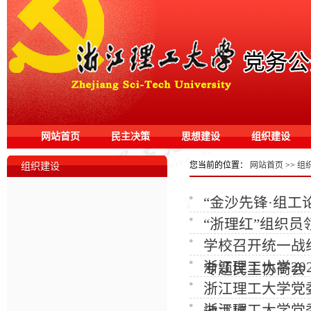
网站首页
民主决策
思想建设
组织建设
您当前的位置：
网站首页
>>
组
组织建设
“金沙先锋·组
“浙理红”组织
学校召开统一战
浙江理工大学20
专题民主协商会
浙江理工大学党
浙江理工大学党