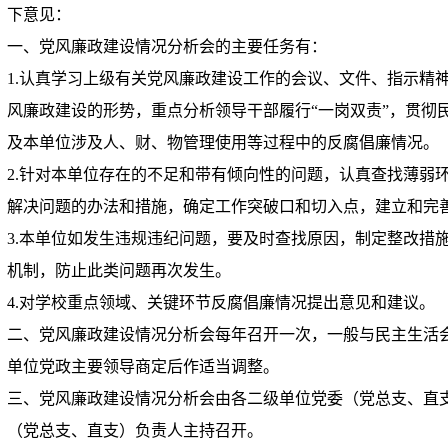
下意见：
一、党风廉政建设情况分析会的主要任务有：
1.
认真学习上级有关党风廉政建设工作的会议、文件、指示精
风廉政建设的形势，重点分析领导干部履行
“
一岗双责
”
，贯彻
及本单位涉及人、财、物管理使用等过程中的反腐倡廉情况。
2.
针对本单位存在的不足和带有倾向性的问题，认真查找薄弱
解决问题的办法和措施，确定工作突破口和切入点，建立和完
3.
本单位如发生违规违纪问题，要及时查找原因，制定整改措
机制，防止此类问题再次发生。
4.
对学校重点领域、关键环节反腐倡廉情况提出意见和建议。
二、党风廉政建设情况分析会每年召开一次，一般与民主生活
单位党政主要领导商定后作适当调整。
三、党风廉政建设情况分析会由各二级单位党委（党总支、直
（党总支、直支）负责人主持召开。