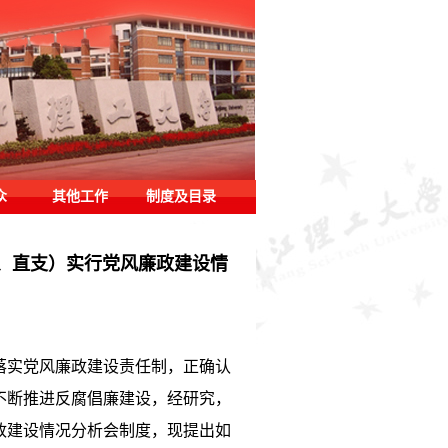
众
其他工作
制度及目录
、直支）实行党风廉政建设情
落实党风廉政建设责任制，正确认
不断推进反腐倡廉建设，经研究，
政建设情况分析会制度，现提出如