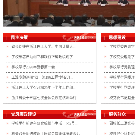
1
| 民主决策
MORE >>
| 思想建设
省长刘捷在浙江理工大学、中国计量大...
学校党委理论学
学校部署启动树立和践行正确政绩观学...
学校党委理论学
学校举行2026年新春第一会
学校举行党委理
王浩专题调研“双一流196工程”并召开...
学校举行党委理
浙江理工大学召开2025年下半年工作部...
学校举行党委理
浙江省委十五届七次全体会议在杭州举行
校党委书记赵全
| 党风廉政建设
MORE >>
| 服务群众
学校举行新建科研实验楼与生活一区5号...
副校长王洪光带
机关召开新进教职工座谈会暨集体廉政谈话
校领导带队赴绍